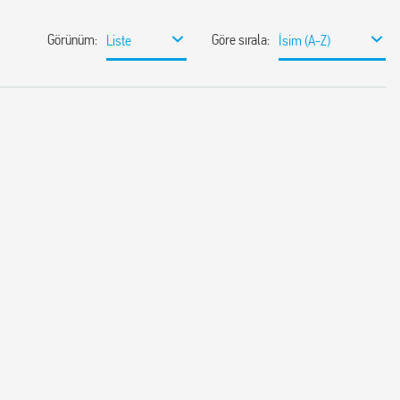
Görünüm
:
Göre sırala
:
Liste
İsim (A-Z)